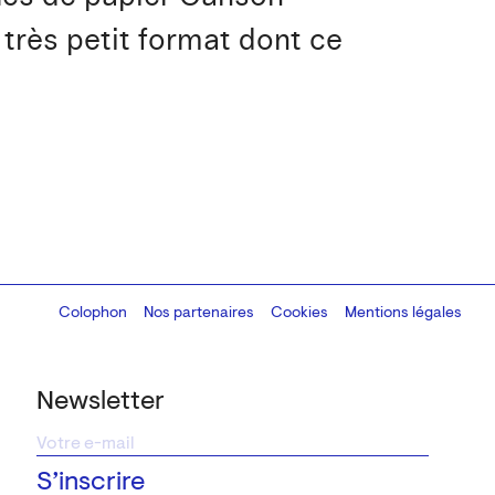
très petit format dont ce
Colophon
Design:
Marcel Kaczmarek
Nos partenaires
, code:
Cookies
8080.studio
Mentions légales
Newsletter