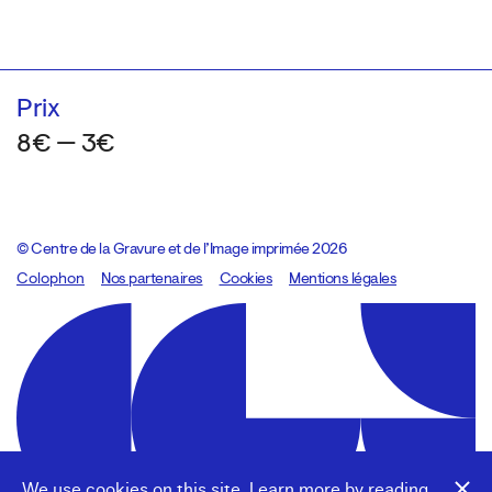
Prix
8€ — 3€
© Centre de la Gravure et de l’Image imprimée 2026
Colophon
Design:
Marcel Kaczmarek
Nos partenaires
, code:
Cookies
8080.studio
Mentions légales
We use cookies on this site. Learn more by reading