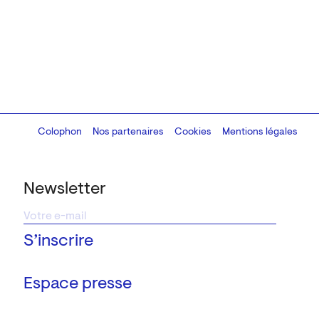
Colophon
Design:
Marcel Kaczmarek
Nos partenaires
, code:
Cookies
8080.studio
Mentions légales
Newsletter
Espace presse