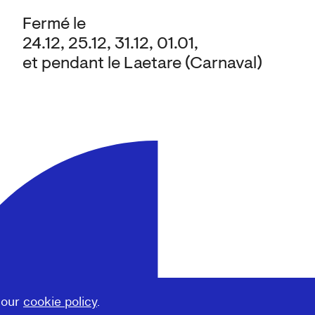
Fermé le
24.12, 25.12, 31.12, 01.01,
et pendant le Laetare (Carnaval)
 our
cookie policy
.