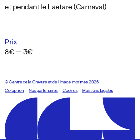
et pendant le Laetare (Carnaval)
Prix
8€ — 3€
© Centre de la Gravure et de l’Image imprimée 2026
Colophon
Design:
Marcel Kaczmarek
Nos partenaires
, code:
Cookies
8080.studio
Mentions légales