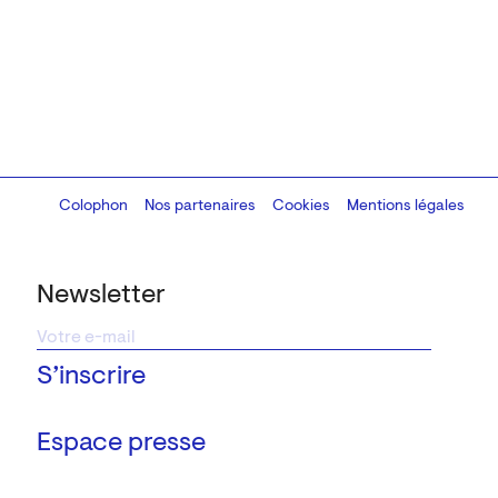
Colophon
Design:
Marcel Kaczmarek
Nos partenaires
, code:
Cookies
8080.studio
Mentions légales
Newsletter
Espace presse