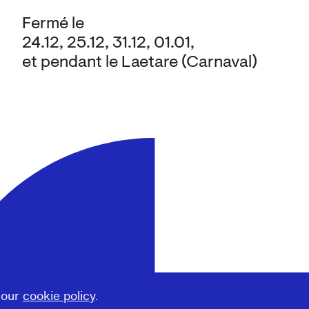
Fermé le
24.12, 25.12, 31.12, 01.01,
et pendant le Laetare (Carnaval)
 our
cookie policy
.