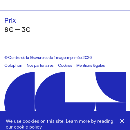
Prix
8€ — 3€
© Centre de la Gravure et de l’Image imprimée 2026
Colophon
Design:
Marcel Kaczmarek
Nos partenaires
, code:
Cookies
8080.studio
Mentions légales
We use cookies on this site. Learn more by reading
our
cookie policy
.