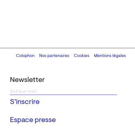
Colophon
Design:
Marcel Kaczmarek
Nos partenaires
, code:
Cookies
8080.studio
Mentions légales
Newsletter
Espace presse