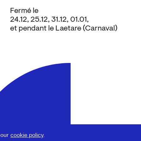
Fermé le
24.12, 25.12, 31.12, 01.01,
et pendant le Laetare (Carnaval)
 our
cookie policy
.