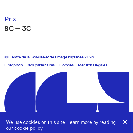
Prix
8€ — 3€
© Centre de la Gravure et de l’Image imprimée 2026
Colophon
Design:
Marcel Kaczmarek
Nos partenaires
, code:
Cookies
8080.studio
Mentions légales
We use cookies on this site. Learn more by reading
our
cookie policy
.