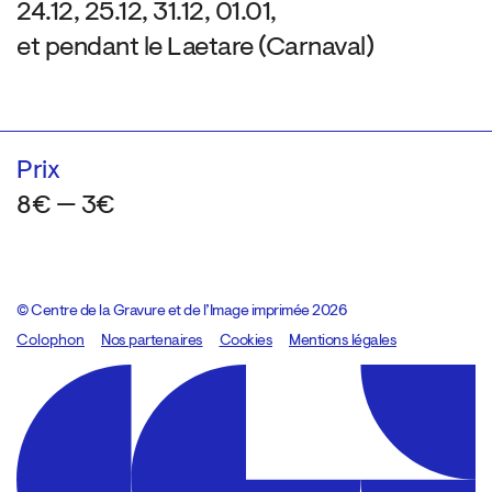
24.12, 25.12, 31.12, 01.01,
et pendant le Laetare (Carnaval)
Prix
8€ — 3€
© Centre de la Gravure et de l’Image imprimée 2026
Colophon
Design:
Marcel Kaczmarek
Nos partenaires
, code:
Cookies
8080.studio
Mentions légales