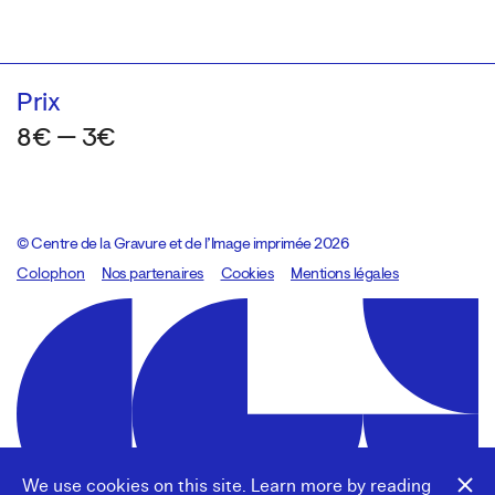
Prix
8€ — 3€
© Centre de la Gravure et de l’Image imprimée 2026
Colophon
Design:
Marcel Kaczmarek
Nos partenaires
, code:
Cookies
8080.studio
Mentions légales
We use cookies on this site. Learn more by reading