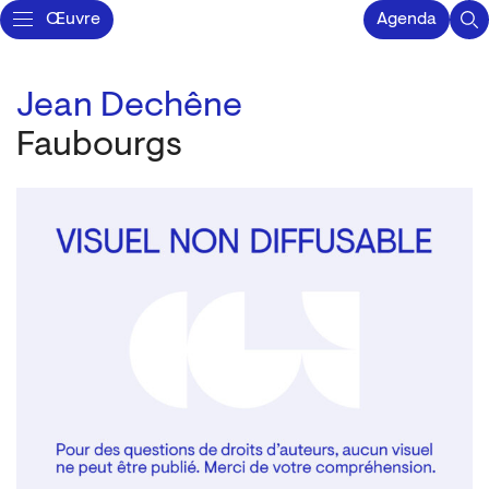
Œuvre
Agenda
Jean Dechêne
Faubourgs