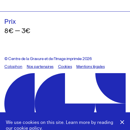
Prix
8€ — 3€
© Centre de la Gravure et de l’Image imprimée 2026
Colophon
Design:
Marcel Kaczmarek
Nos partenaires
, code:
Cookies
8080.studio
Mentions légales
We use cookies on this site. Learn more by reading
our
cookie policy
.