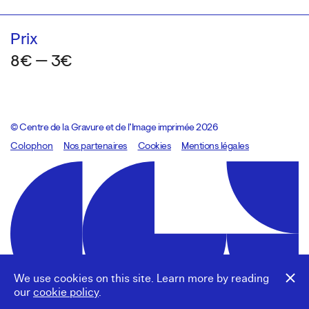
Prix
8€ — 3€
© Centre de la Gravure et de l’Image imprimée 2026
Colophon
Design:
Marcel Kaczmarek
Nos partenaires
, code:
Cookies
8080.studio
Mentions légales
We use cookies on this site. Learn more by reading
our
cookie policy
.