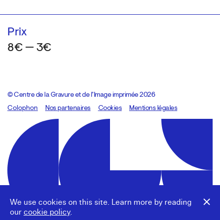
Prix
8€ — 3€
© Centre de la Gravure et de l’Image imprimée 2026
Colophon
Design:
Marcel Kaczmarek
Nos partenaires
, code:
Cookies
8080.studio
Mentions légales
We use cookies on this site. Learn more by reading
our
cookie policy
.