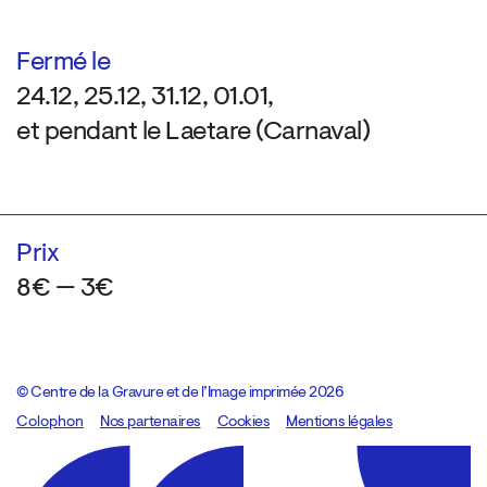
Fermé le
24.12, 25.12, 31.12, 01.01,
et pendant le Laetare (Carnaval)
Prix
8€ — 3€
© Centre de la Gravure et de l’Image imprimée 2026
Colophon
Design:
Marcel Kaczmarek
Nos partenaires
, code:
Cookies
8080.studio
Mentions légales