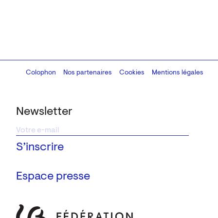
Colophon
Design:
Marcel Kaczmarek
Nos partenaires
, code:
Cookies
8080.studio
Mentions légales
Newsletter
Espace presse