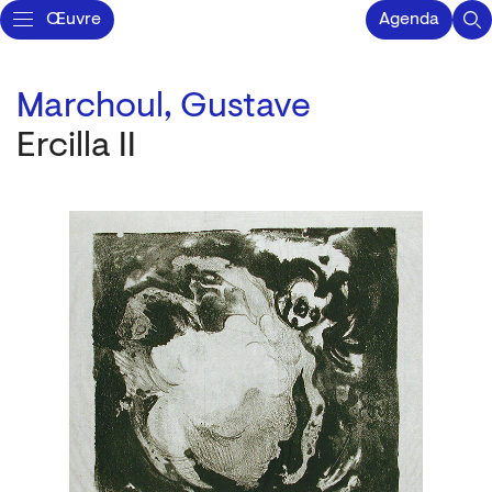
Œuvre
Agenda
Marchoul, Gustave
Ercilla II