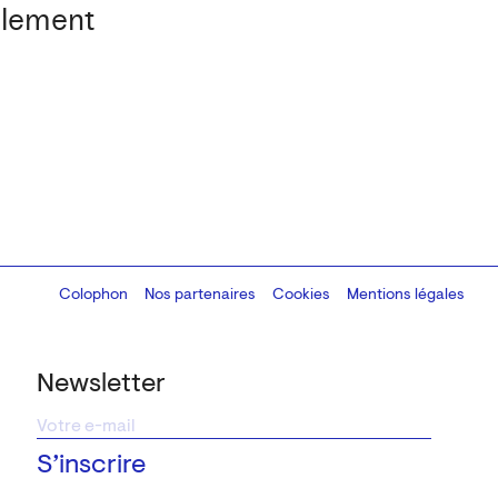
calement
Colophon
Design:
Marcel Kaczmarek
Nos partenaires
, code:
Cookies
8080.studio
Mentions légales
Newsletter