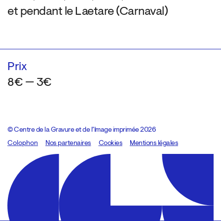
et pendant le Laetare (Carnaval)
Prix
8€ — 3€
© Centre de la Gravure et de l’Image imprimée 2026
Colophon
Design:
Marcel Kaczmarek
Nos partenaires
, code:
Cookies
8080.studio
Mentions légales