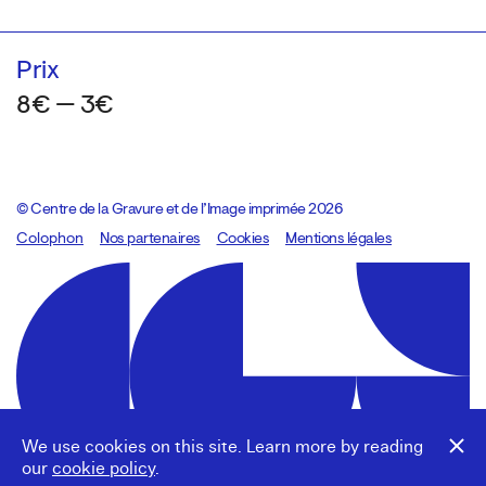
Prix
8€ — 3€
© Centre de la Gravure et de l’Image imprimée 2026
Colophon
Design:
Marcel Kaczmarek
Nos partenaires
, code:
Cookies
8080.studio
Mentions légales
We use cookies on this site. Learn more by reading
our
cookie policy
.