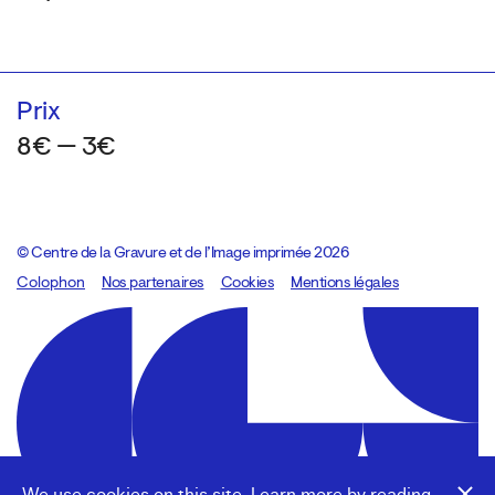
Prix
8€ — 3€
© Centre de la Gravure et de l’Image imprimée 2026
Colophon
Design:
Marcel Kaczmarek
Nos partenaires
, code:
Cookies
8080.studio
Mentions légales