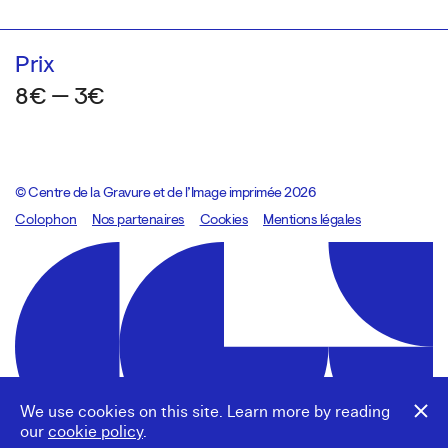
Prix
8€ — 3€
© Centre de la Gravure et de l’Image imprimée 2026
Colophon
Design:
Marcel Kaczmarek
Nos partenaires
, code:
Cookies
8080.studio
Mentions légales
We use cookies on this site. Learn more by reading
our
cookie policy
.