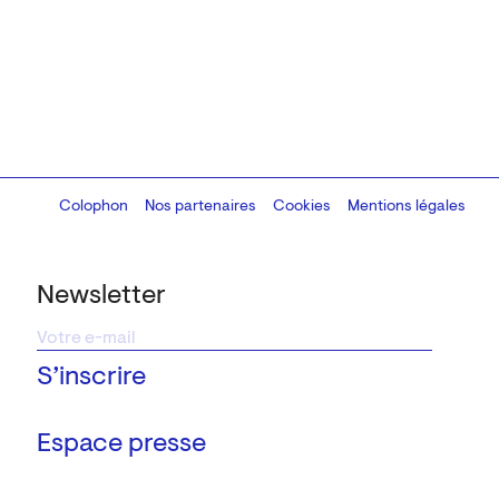
Colophon
Design:
Marcel Kaczmarek
Nos partenaires
, code:
Cookies
8080.studio
Mentions légales
Newsletter
Espace presse