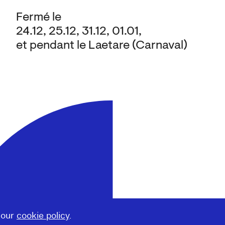
Fermé le
24.12, 25.12, 31.12, 01.01,
et pendant le Laetare (Carnaval)
 our
cookie policy
.