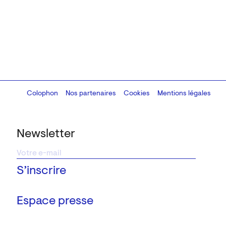
Colophon
Design:
Marcel Kaczmarek
Nos partenaires
, code:
Cookies
8080.studio
Mentions légales
Newsletter
Espace presse