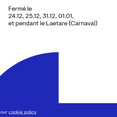
Fermé le
24.12, 25.12, 31.12, 01.01,
et pendant le Laetare (Carnaval)
 our
cookie policy
.