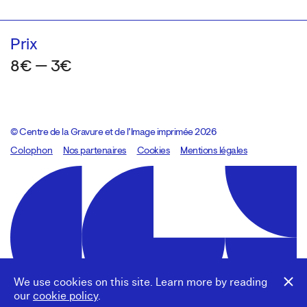
Prix
8€ — 3€
© Centre de la Gravure et de l’Image imprimée 2026
Colophon
Design:
Marcel Kaczmarek
Nos partenaires
, code:
Cookies
8080.studio
Mentions légales
We use cookies on this site. Learn more by reading
our
cookie policy
.