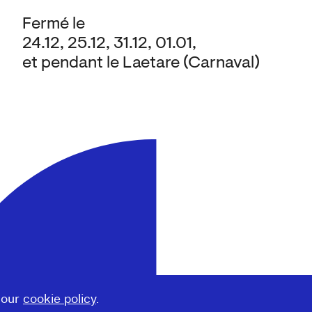
Fermé le
24.12, 25.12, 31.12, 01.01,
et pendant le Laetare (Carnaval)
 our
cookie policy
.