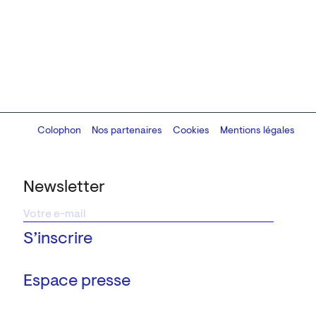
Colophon
Design:
Marcel Kaczmarek
Nos partenaires
, code:
Cookies
8080.studio
Mentions légales
Newsletter
Espace presse