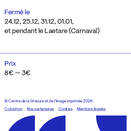
Fermé le
24.12, 25.12, 31.12, 01.01,
et pendant le Laetare (Carnaval)
Prix
8€ — 3€
© Centre de la Gravure et de l’Image imprimée 2026
Colophon
Design:
Marcel Kaczmarek
Nos partenaires
, code:
Cookies
8080.studio
Mentions légales