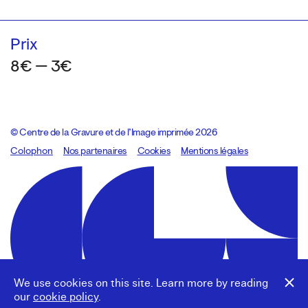
Prix
8€ — 3€
© Centre de la Gravure et de l’Image imprimée 2026
Colophon
Design:
Marcel Kaczmarek
Nos partenaires
, code:
Cookies
8080.studio
Mentions légales
We use cookies on this site. Learn more by reading
our
cookie policy
.