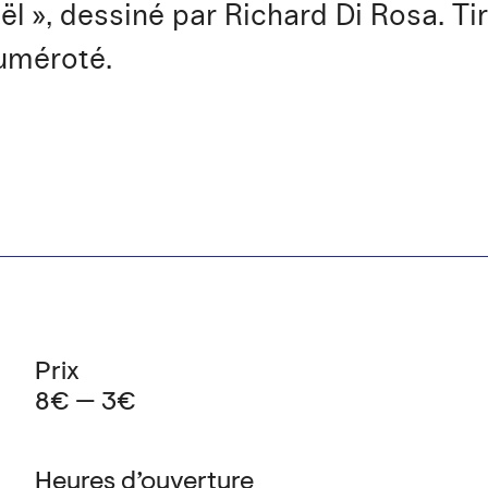
ël », dessiné par Richard Di Rosa. T
numéroté.
Prix
8€ — 3€
Heures d’ouverture