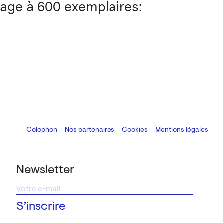
irage à 600 exemplaires:
Colophon
Design:
Marcel Kaczmarek
Nos partenaires
, code:
Cookies
8080.studio
Mentions légales
Newsletter