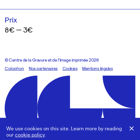
Prix
8€ — 3€
© Centre de la Gravure et de l’Image imprimée 2026
Colophon
Design:
Marcel Kaczmarek
Nos partenaires
, code:
Cookies
8080.studio
Mentions légales
We use cookies on this site. Learn more by reading
our
cookie policy
.