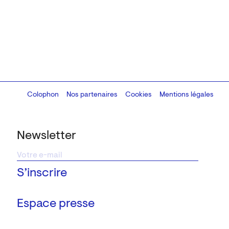
Colophon
Design:
Marcel Kaczmarek
Nos partenaires
, code:
Cookies
8080.studio
Mentions légales
Newsletter
Espace presse