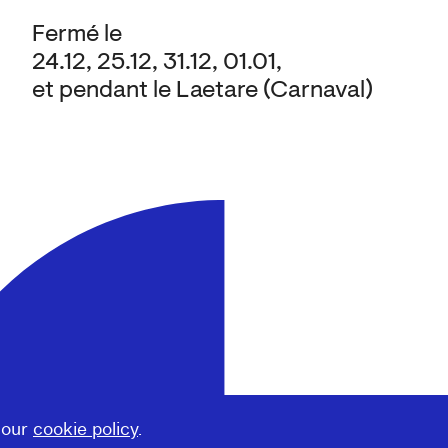
Fermé le
24.12, 25.12, 31.12, 01.01,
et pendant le Laetare (Carnaval)
 our
cookie policy
.