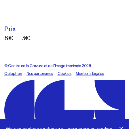
Prix
8€ — 3€
© Centre de la Gravure et de l’Image imprimée 2026
Colophon
Design:
Marcel Kaczmarek
Nos partenaires
, code:
Cookies
8080.studio
Mentions légales