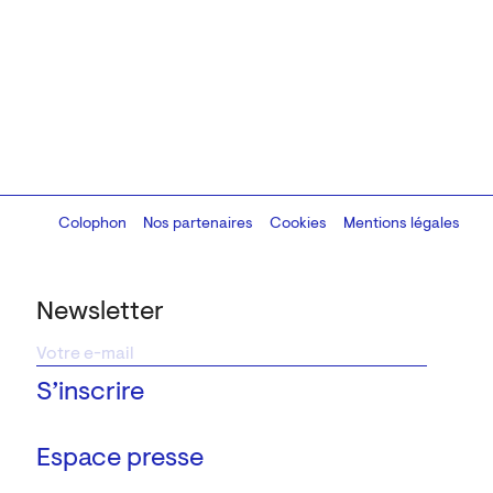
Colophon
Design:
Marcel Kaczmarek
Nos partenaires
, code:
Cookies
8080.studio
Mentions légales
Newsletter
Espace presse