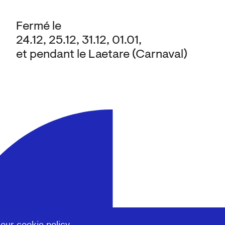
Fermé le
24.12, 25.12, 31.12, 01.01,
et pendant le Laetare (Carnaval)
 our
cookie policy
.