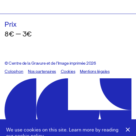
Prix
8€ — 3€
© Centre de la Gravure et de l’Image imprimée 2026
Colophon
Design:
Marcel Kaczmarek
Nos partenaires
, code:
Cookies
8080.studio
Mentions légales
We use cookies on this site. Learn more by reading