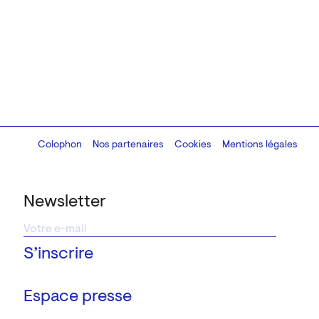
Colophon
Design:
Marcel Kaczmarek
Nos partenaires
, code:
Cookies
8080.studio
Mentions légales
Newsletter
Espace presse