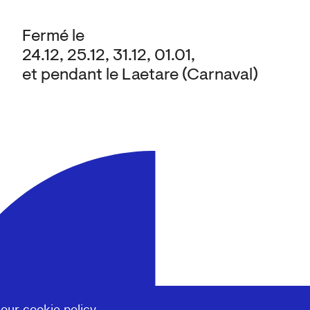
Fermé le
24.12, 25.12, 31.12, 01.01,
et pendant le Laetare (Carnaval)
 our
cookie policy
.