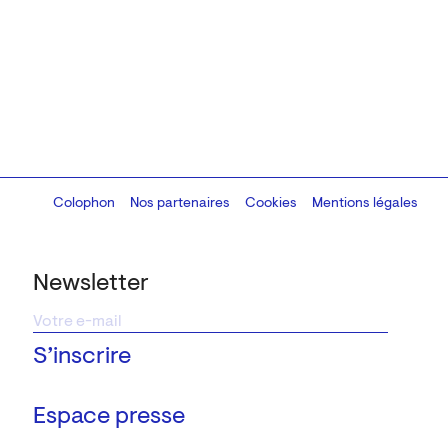
Colophon
Design:
Marcel Kaczmarek
Nos partenaires
, code:
Cookies
8080.studio
Mentions légales
Newsletter
Espace presse