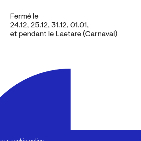
Fermé le
24.12, 25.12, 31.12, 01.01,
et pendant le Laetare (Carnaval)
 our
cookie policy
.