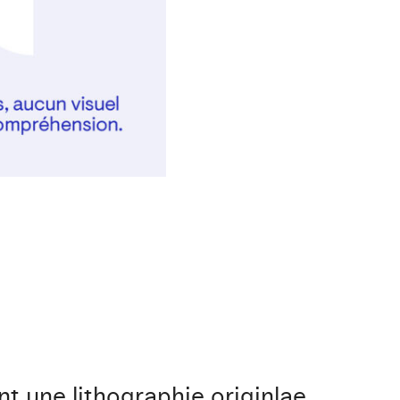
t une lithographie originlae.