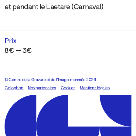
et pendant le Laetare (Carnaval)
Prix
8€ — 3€
© Centre de la Gravure et de l’Image imprimée 2026
Colophon
Design:
Marcel Kaczmarek
Nos partenaires
, code:
Cookies
8080.studio
Mentions légales