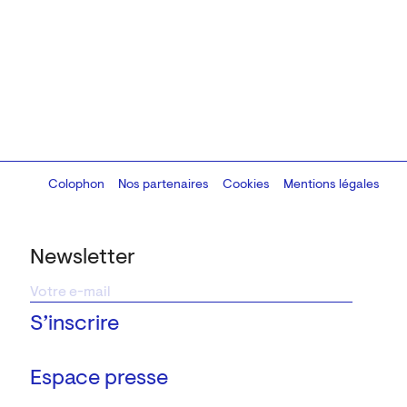
Colophon
Design:
Marcel Kaczmarek
Nos partenaires
, code:
Cookies
8080.studio
Mentions légales
Newsletter
Espace presse