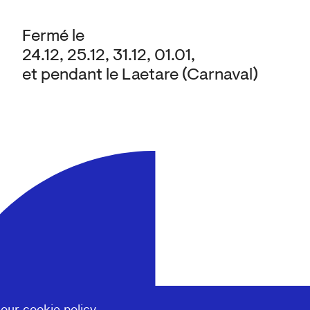
Fermé le
24.12, 25.12, 31.12, 01.01,
et pendant le Laetare (Carnaval)
 our
cookie policy
.