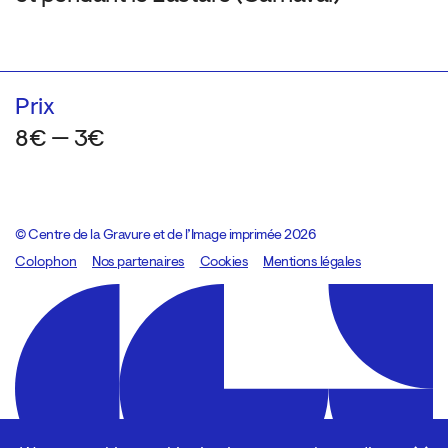
Prix
8€ — 3€
© Centre de la Gravure et de l’Image imprimée 2026
Colophon
Design:
Marcel Kaczmarek
Nos partenaires
, code:
Cookies
8080.studio
Mentions légales