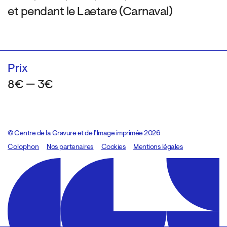
et pendant le Laetare (Carnaval)
Prix
8€ — 3€
© Centre de la Gravure et de l’Image imprimée 2026
Colophon
Design:
Marcel Kaczmarek
Nos partenaires
, code:
Cookies
8080.studio
Mentions légales