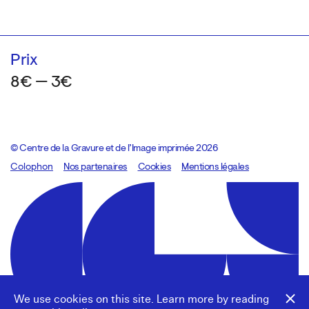
Prix
8€ — 3€
© Centre de la Gravure et de l’Image imprimée 2026
Colophon
Design:
Marcel Kaczmarek
Nos partenaires
, code:
Cookies
8080.studio
Mentions légales
We use cookies on this site. Learn more by reading