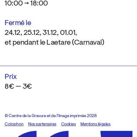
10:00 → 18:00
Fermé le
24.12, 25.12, 31.12, 01.01,
et pendant le Laetare (Carnaval)
Prix
8€ — 3€
© Centre de la Gravure et de l’Image imprimée 2026
Colophon
Design:
Marcel Kaczmarek
Nos partenaires
, code:
Cookies
8080.studio
Mentions légales