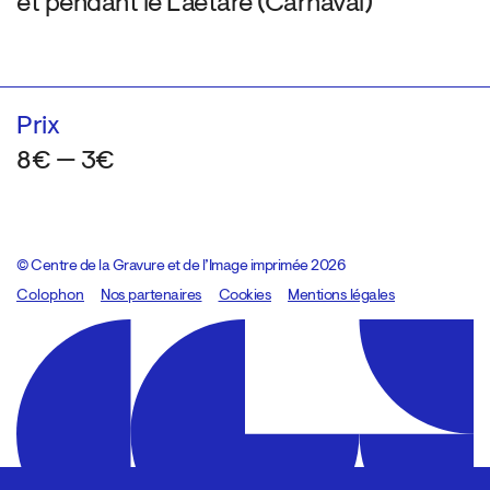
et pendant le Laetare (Carnaval)
Prix
8€ — 3€
© Centre de la Gravure et de l’Image imprimée 2026
Colophon
Design:
Marcel Kaczmarek
Nos partenaires
, code:
Cookies
8080.studio
Mentions légales