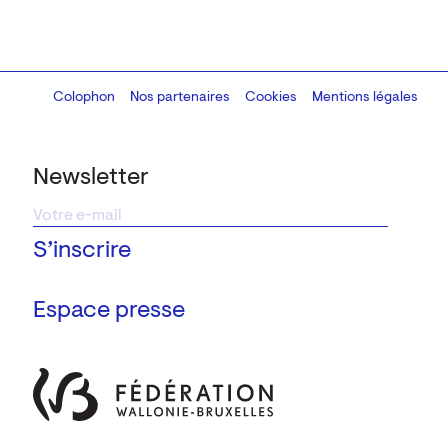
Colophon
Design:
Marcel Kaczmarek
Nos partenaires
, code:
Cookies
8080.studio
Mentions légales
Newsletter
Espace presse