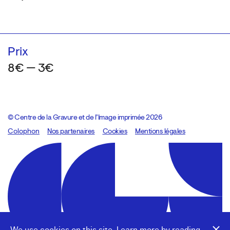
Prix
8€ — 3€
© Centre de la Gravure et de l’Image imprimée 2026
Colophon
Design:
Marcel Kaczmarek
Nos partenaires
, code:
Cookies
8080.studio
Mentions légales