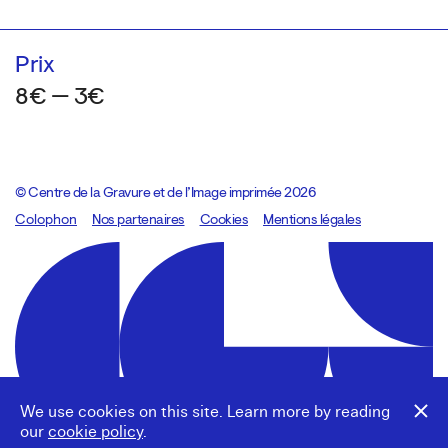
Prix
8€ — 3€
© Centre de la Gravure et de l’Image imprimée 2026
Colophon
Design:
Marcel Kaczmarek
Nos partenaires
, code:
Cookies
8080.studio
Mentions légales
We use cookies on this site. Learn more by reading
our
cookie policy
.