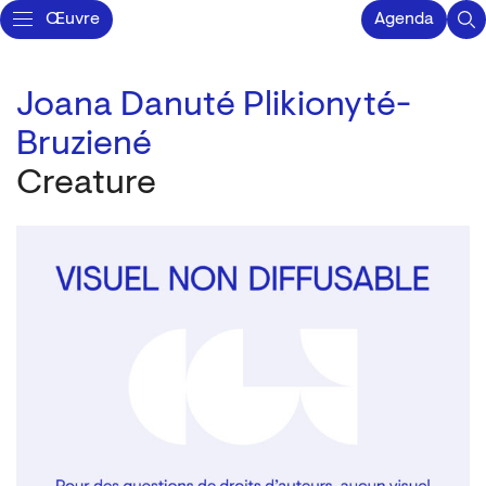
Œuvre
Agenda
Joana Danuté Plikionyté-
Bruziené
Creature