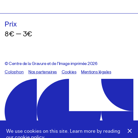
Prix
8€ — 3€
© Centre de la Gravure et de l’Image imprimée 2026
Colophon
Design:
Marcel Kaczmarek
Nos partenaires
, code:
Cookies
8080.studio
Mentions légales
We use cookies on this site. Learn more by reading
our
cookie policy
.