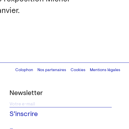
nvier.
Colophon
Design:
Marcel Kaczmarek
Nos partenaires
, code:
Cookies
8080.studio
Mentions légales
Newsletter