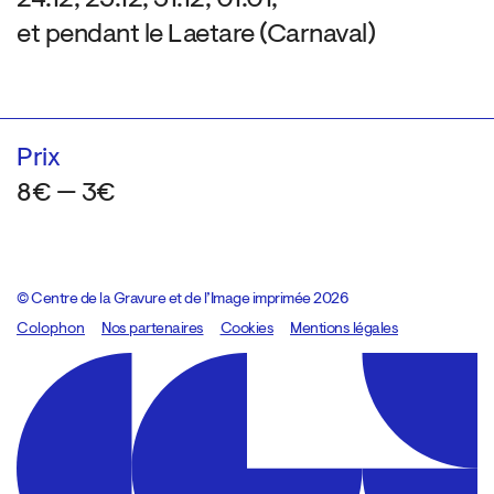
et pendant le Laetare (Carnaval)
Prix
8€ — 3€
© Centre de la Gravure et de l’Image imprimée 2026
Colophon
Design:
Marcel Kaczmarek
Nos partenaires
, code:
Cookies
8080.studio
Mentions légales