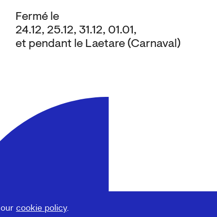
Fermé le
24.12, 25.12, 31.12, 01.01,
et pendant le Laetare (Carnaval)
 our
cookie policy
.