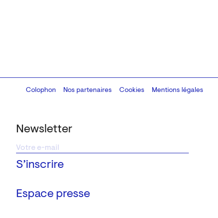
Colophon
Design:
Marcel Kaczmarek
Nos partenaires
, code:
Cookies
8080.studio
Mentions légales
Newsletter
Espace presse